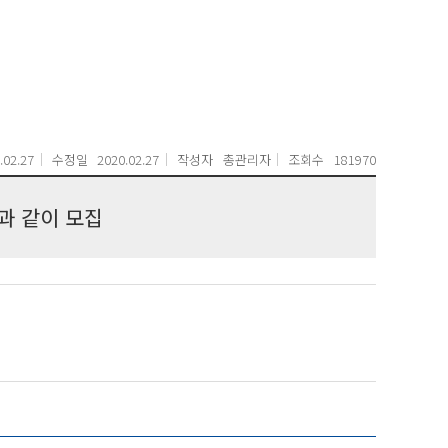
.02.27
수정일
2020.02.27
작성자
총관리자
조회수
181970
과 같이 모집