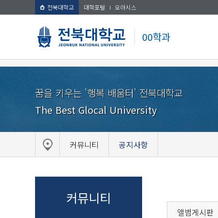
전북대학교
대학포털
오아시스
00학과
꿈을 키우는 '행복 배움터' 전북대학교
The Best Glocal University
커뮤니티
공지사항
커뮤니티
앨범게시판