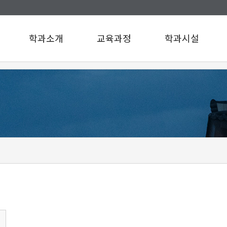
학과소개
교육과정
학과시설
인사말
교육과정
학과시설
연혁
설문조사
규정/지침
찾아오시는길
구성원소개
A팀
B팀
c
d
e
f
g