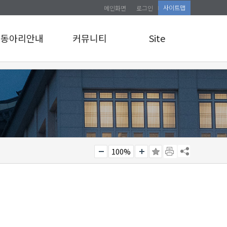
사이트맵
메인화면
로그인
동아리안내
커뮤니티
Site
동아리안내
공지사항
로그인
앨범게시판
사이트맵
관리자 교육 신청
소식통
100%