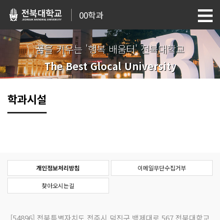
00학과
꿈을 키우는 '행복 배움터' 전북대학교
The Best Glocal University
학과시설
개인정보처리방침
이메일무단수집거부
찾아오시는길
[54896]
전북특별자치도 전주시 덕진구 백제대로 567 전북대학교