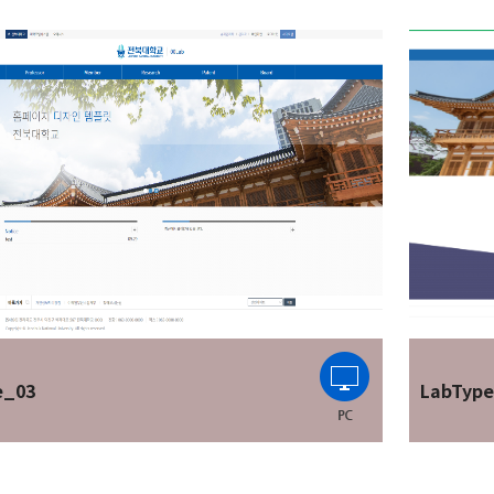
e_03
LabTyp