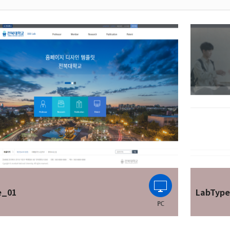
e_01
LabTyp