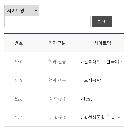
번호
기관구분
사이트명
530
학과,전공
전북대학교 한국어학과
529
학과,전공
도시공학과
528
대학(원)
test
527
대학(원)
합성생물학 및 바이오신소재개발 연구실 (Synthetic Biology and Biomaterials Lab,SBBL)