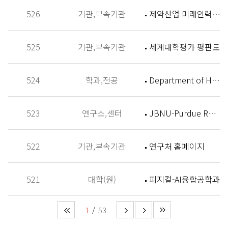
526
기관,부속기관
제약산업 미래인력 양성센터 홈페이지
525
기관,부속기관
세계대학평가 평판도
524
학과,전공
Department of History
523
연구소,센터
JBNU-Purdue Research Institute (JPRI)
522
기관,부속기관
연구처 홈페이지
521
대학(원)
피지컬-AI융합공학과
1
53